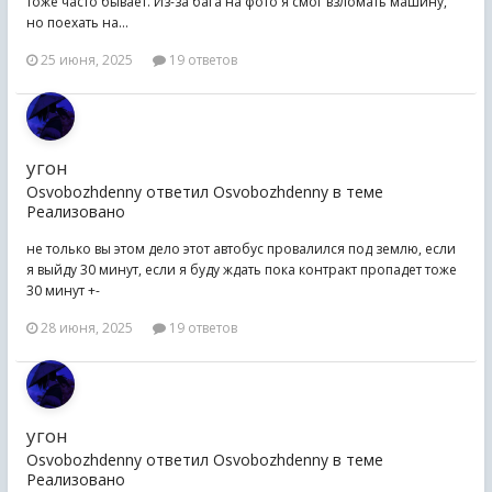
тоже часто бывает. Из-за бага на фото я смог взломать машину,
но поехать на...
25 июня, 2025
19 ответов
угон
Osvobozhdenny ответил Osvobozhdenny в теме
Реализовано
не только вы этом дело этот автобус провалился под землю, если
я выйду 30 минут, если я буду ждать пока контракт пропадет тоже
30 минут +-
28 июня, 2025
19 ответов
угон
Osvobozhdenny ответил Osvobozhdenny в теме
Реализовано