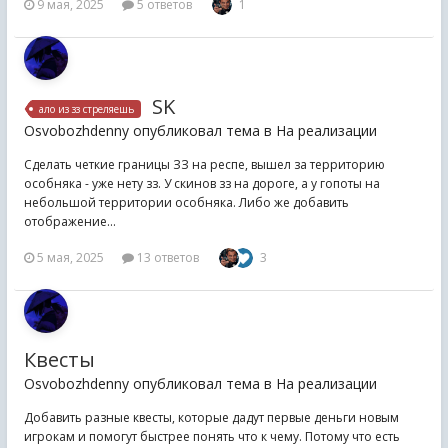
9 мая, 2025
5 ответов
1
SK
ало из зз стреляешь
Osvobozhdenny опубликовал тема в
На реализации
Сделать четкие границы ЗЗ на респе, вышел за территорию
особняка - уже нету зз. У скинов зз на дороге, а у гопоты на
небольшой территории особняка. Либо же добавить
отображение...
5 мая, 2025
13 ответов
3
Квесты
Osvobozhdenny опубликовал тема в
На реализации
Добавить разные квесты, которые дадут первые деньги новым
игрокам и помогут быстрее понять что к чему. Потому что есть