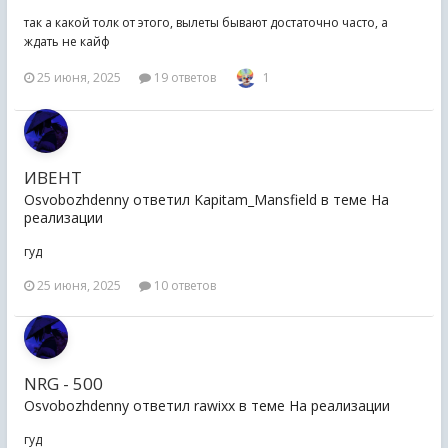
так а какой толк от этого, вылеты бывают достаточно часто, а
ждать не кайф
25 июня, 2025
19 ответов
1
ИВЕНТ
Osvobozhdenny ответил Kapitam_Mansfield в теме
На
реализации
гуд
25 июня, 2025
10 ответов
NRG - 500
Osvobozhdenny ответил rawixx в теме
На реализации
гуд