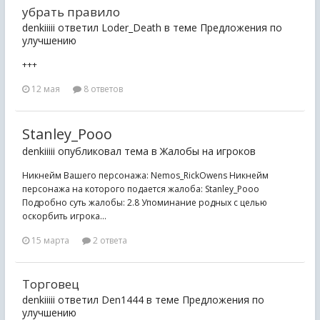
убрать правило
denkiiiii ответил Loder_Death в теме
Предложения по
улучшению
+++
12 мая
8 ответов
Stanley_Pooo
denkiiiii опубликовал тема в
Жалобы на игроков
Никнейм Вашего персонажа: Nemos_RickOwens Никнейм
персонажа на которого подается жалоба: Stanley_Pooo
Подробно суть жалобы: 2.8 Упоминание родных с целью
оскорбить игрока...
15 марта
2 ответа
Торговец
denkiiiii ответил Den1444 в теме
Предложения по
улучшению