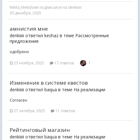
Nikita_Meltdown
подписался на
denkiiiii
30 декабря, 2025
амнистия мне
denkiiiii ответил keshaz в теме
Рассмотренные
предложения
одобрено
23 ноября, 2025
17 ответов
1
Изменение в системе квестов
denkiiiii ответил baqua в теме
На реализации
Согласен
27 октября, 2025
11 ответов
Рейтинговый магазин
denkiiiii ответил baqua в теме
На реализации