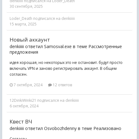
denkiiiii
подписался на
Loder_Death
30 сентября, 2025
Loder_Death
подписался на
denkiiiii
15 марта, 2025
Новый аккаунт
denkiiiii ответил Samosval.exe в теме
Рассмотренные
предложения
идея хорошая, но некоторых это не остановит. будут просто
включать VPN и заново регистрировать аккаунт. В общем
согласен.
7 октября, 2024
12 ответов
12DinkiWinki21
подписался на
denkiiiii
6 октября, 2024
Квест ВЧ
denkiiiii ответил Osvobozhdenny в теме
Реализовано
Согласен