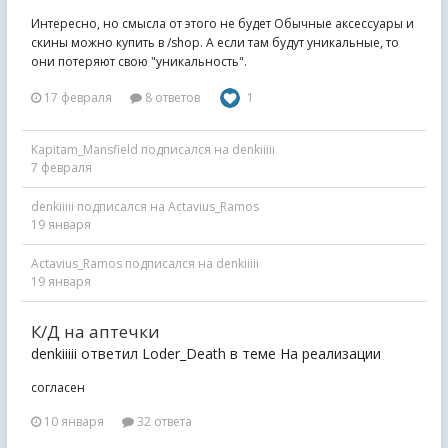
Интересно, но смысла от этого не будет Обычные аксессуары и
скины можно купить в /shop. А если там будут уникальные, то
они потеряют свою "уникальность".
17 февраля
8 ответов
1
Kapitam_Mansfield
подписался на
denkiiiii
7 февраля
denkiiiii
подписался на
Actavius_Ramo s
19 января
Actavius_Ramo s
подписался на
denkiiiii
19 января
К/Д на аптечки
denkiiiii ответил Loder_Death в теме
На реализации
согласен
10 января
32 ответа