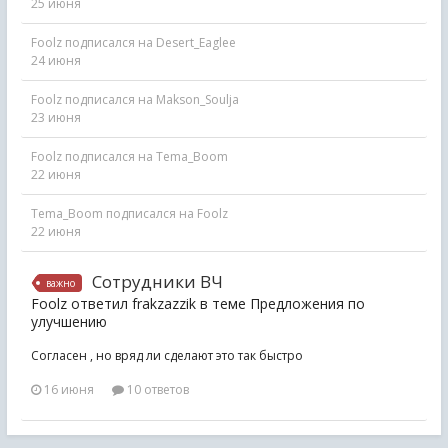
25 июня
Foolz
подписался на
Desert_Eaglee
24 июня
Foolz
подписался на
Makson_Soulja
23 июня
Foolz
подписался на
Tema_Boom
22 июня
Tema_Boom
подписался на
Foolz
22 июня
Сотрудники ВЧ
важно
Foolz ответил frakzazzik в теме
Предложения по
улучшению
Согласен , но вряд ли сделают это так быстро
16 июня
10 ответов