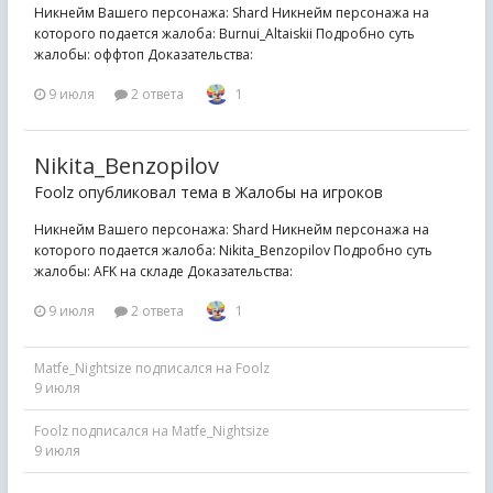
Никнейм Вашего персонажа: Shard Никнейм персонажа на
которого подается жалоба: Burnui_Altaiskii Подробно суть
жалобы: оффтоп Доказательства:
9 июля
2 ответа
1
Nikita_Benzopilov
Foolz опубликовал тема в
Жалобы на игроков
Никнейм Вашего персонажа: Shard Никнейм персонажа на
которого подается жалоба: Nikita_Benzopilov Подробно суть
жалобы: AFK на складе Доказательства:
9 июля
2 ответа
1
Matfe_Nightsize
подписался на
Foolz
9 июля
Foolz
подписался на
Matfe_Nightsize
9 июля