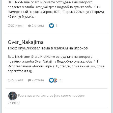
Ваш NickName: Shard NickName сотрудника на которого
подаётся жалоба Over_Nakajima Подробно суть жалобы: 1.19
Намеренный наезд на игрока [DB] - Тюрьма 20 минут / Тюрьма
45 минут Музыка...
27 июля
2 ответа
1
Over_Nakajima
Foolz опубликовал тема в
Жалобы на игроков
Ваш NickName: Shard NickName сотрудника на которого
подаётся жалоба Over_Nakajima Подробно суть жалобы: 1.1
Использование «Багов» игры (+С, отводы, сбив анимаций, сбив
перекатов и т.д.)...
27 июля
2 ответа
2
Foolz
изменил фотографию своего профиля
26 июля