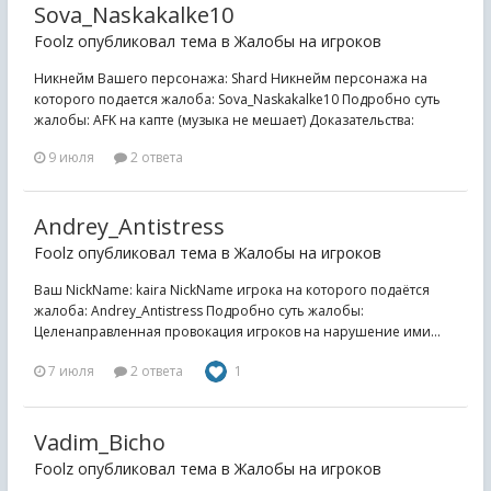
Sova_Naskakalke10
Foolz опубликовал тема в
Жалобы на игроков
Никнейм Вашего персонажа: Shard Никнейм персонажа на
которого подается жалоба: Sova_Naskakalke10 Подробно суть
жалобы: AFK на капте (музыка не мешает) Доказательства:
9 июля
2 ответа
Andrey_Antistress
Foolz опубликовал тема в
Жалобы на игроков
Ваш NickName: kaira NickName игрока на которого подаётся
жалоба: Andrey_Antistress Подробно суть жалобы:
Целенаправленная провокация игроков на нарушение ими...
7 июля
2 ответа
1
Vadim_Bicho
Foolz опубликовал тема в
Жалобы на игроков