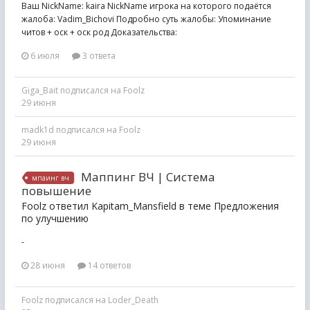
Ваш NickName: kaira NickName игрока на которого подаётся
жалоба: Vadim_Bichovi Подробно суть жалобы: Упоминание
читов + оск + оск род Доказательства:
6 июля
3 ответа
Giga_Bait
подписался на
Foolz
29 июня
madk1d
подписался на
Foolz
29 июня
Маппинг ВЧ | Система
мпаинг вч
повышение
Foolz ответил Kapitam_Mansfield в теме
Предложения
по улучшению
-
28 июня
14 ответов
Foolz
подписался на
Loder_Death