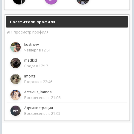
Посетители профиля
911 просмотр профиля
kostrovv
Четверг в 12:51
madkid
Среда в 17:17
Imortal
Вторник в 22:46
Actavius_Ramo s
Воскресенье в 21:06
Администрация
Воскресенье в 21:05