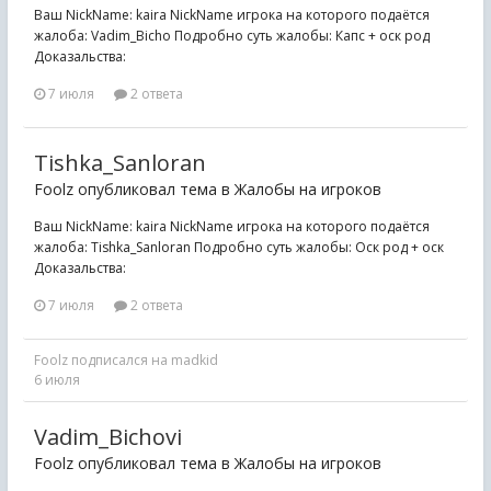
Ваш NickName: kaira NickName игрока на которого подаётся
жалоба: Vadim_Bicho Подробно суть жалобы: Капс + оск род
Доказальства:
7 июля
2 ответа
Tishka_Sanloran
Foolz опубликовал тема в
Жалобы на игроков
Ваш NickName: kaira NickName игрока на которого подаётся
жалоба: Tishka_Sanloran Подробно суть жалобы: Оск род + оск
Доказальства:
7 июля
2 ответа
Foolz
подписался на
madkid
6 июля
Vadim_Bichovi
Foolz опубликовал тема в
Жалобы на игроков