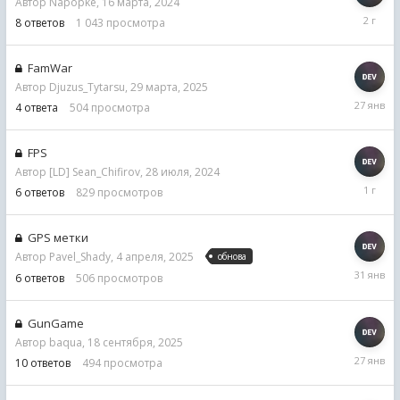
Автор
Napopke
,
16 марта, 2024
17
8
ответов
1 043
просмотра
марта,
2024
FamWar
Автор
Djuzus_Tytarsu
,
29 марта, 2025
27
4
ответа
504
просмотра
января
FPS
Автор
[LD] Sean_Chifirov
,
28 июля, 2024
12
6
ответов
829
просмотров
августа,
2024
GPS метки
Автор
Pavel_Shady
,
4 апреля, 2025
обнова
31
6
ответов
506
просмотров
января
GunGame
Автор
baqua
,
18 сентября, 2025
27
10
ответов
494
просмотра
января