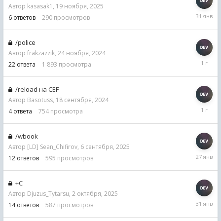
Автор
kasasak1
,
19 ноября, 2025
31
6
ответов
290
просмотров
января
/police
Автор
frakzazzik
,
24 ноября, 2024
12
22
ответа
1 893
просмотра
мая,
2025
/reload на CEF
Автор
Basotuss
,
18 сентября, 2024
18
4
ответа
754
просмотра
сентябр
2024
/wbook
Автор
[LD] Sean_Chifirov
,
6 сентября, 2025
27
12
ответов
595
просмотров
января
+С
Автор
Djuzus_Tytarsu
,
2 октября, 2025
31
14
ответов
587
просмотров
января