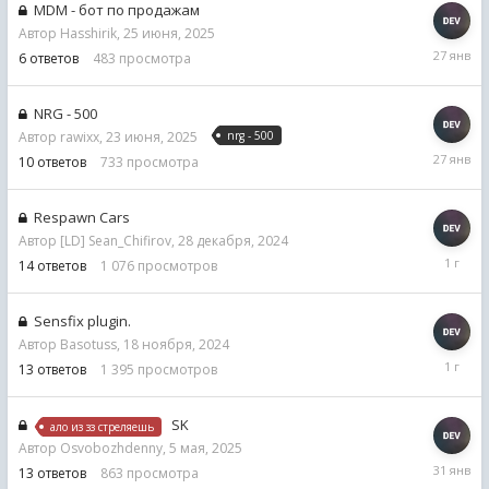
MDM - бот по продажам
Автор
Hasshirik
,
25 июня, 2025
27
6
ответов
483
просмотра
января
NRG - 500
Автор
rawixx
,
23 июня, 2025
nrg - 500
27
10
ответов
733
просмотра
января
Respawn Cars
Автор
[LD] Sean_Chifirov
,
28 декабря, 2024
12
14
ответов
1 076
просмотров
мая,
2025
Sensfix plugin.
Автор
Basotuss
,
18 ноября, 2024
12
13
ответов
1 395
просмотров
мая,
2025
SK
ало из зз стреляешь
Автор
Osvobozhdenny
,
5 мая, 2025
31
13
ответов
863
просмотра
января