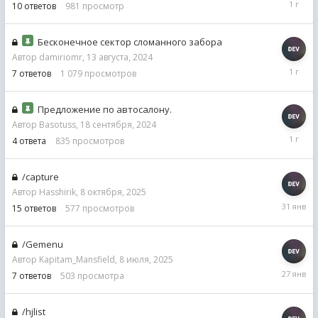
10
ответов
981
просмотр
августа,
2024
Бесконечное сектор сломанного забора
Автор
damiriomr
,
13 августа, 2024
18
7
ответов
1 079
просмотров
сентябр
2024
Предложение по автосалону.
Автор
Basotuss
,
18 сентября, 2024
18
4
ответа
835
просмотров
сентябр
2024
/capture
Автор
Hasshirik
,
8 октября, 2025
31
15
ответов
577
просмотров
января
/Gemenu
Автор
Kapitam_Mansfield
,
8 июля, 2025
27
7
ответов
503
просмотра
января
/hjlist