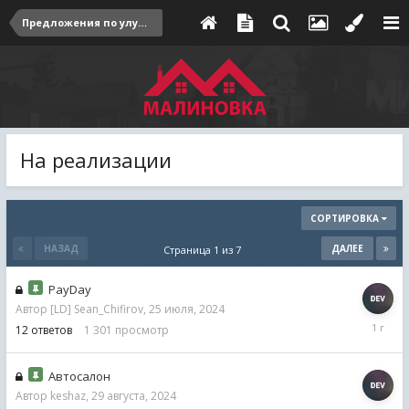
Предложения по улучшению
На реализации
СОРТИРОВКА
НАЗАД
ДАЛЕЕ
Страница 1 из 7
PayDay
Автор
[LD] Sean_Chifirov
,
25 июля, 2024
7
12
ответов
1 301
просмотр
сентябр
2024
Автосалон
Автор
keshaz
,
29 августа, 2024
30