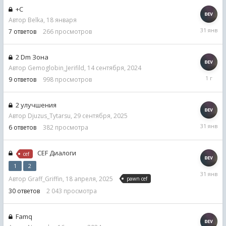
+С
Автор
Belka
,
18 января
31
7
ответов
266
просмотров
января
2 Dm Зона
Автор
Gemoglobin_Jerifild
,
14 сентября, 2024
18
9
ответов
998
просмотров
сентябр
2024
2 улучшения
Автор
Djuzus_Tytarsu
,
29 сентября, 2025
31
6
ответов
382
просмотра
января
CEF Диалоги
cef
1
2
31
Автор
Graff_Griffin
,
18 апреля, 2025
pawn cef
января
30
ответов
2 043
просмотра
Famq