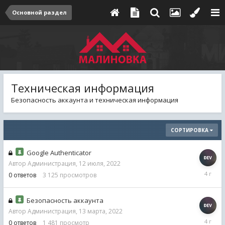
Основной раздел
Техническая информация
Безопасность аккаунта и техническая информация
СОРТИРОВКА
Google Authenticator
Автор
Администрация
,
12 июля, 2022
12
0
ответов
3 125
просмотров
июля,
2022
Безопасность аккаунта
Автор
Администрация
,
13 марта, 2022
13
0
ответов
1 481
просмотр