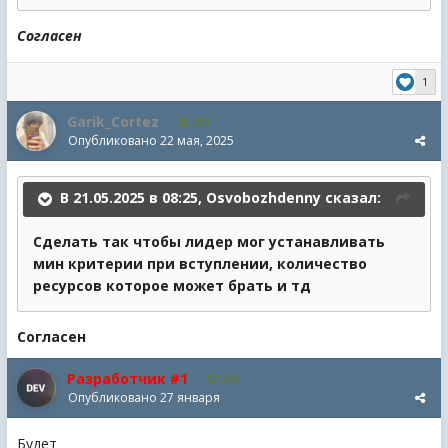
Согласен
1
Garik_Cortez
250
Опубликовано
22 мая, 2025
В 21.05.2025 в 08:25,
Osvobozhdenny
сказал:
Сдела
ть так чтобы лидер мог устанавливать
мин критерии при вступлении, количество
ресурсов которое может брать и тд
Согласен
Разработчик #1
269
Опубликовано
27 января
Будет